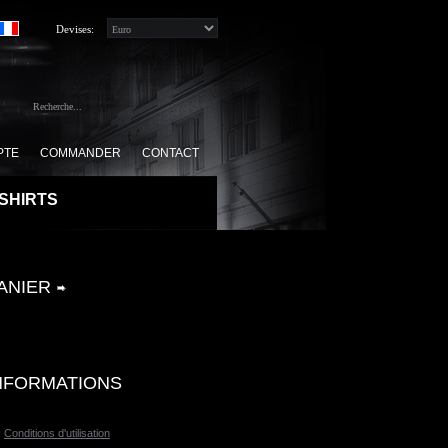
Devises:
PTE
COMMANDER
CONTACT
 SHIRTS
ANIER
0 Produits(s) -
0.00€
NFORMATIONS
Conditions d'utilisation