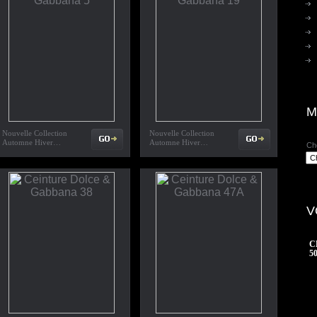
M
Nouvelle Collection
Nouvelle Collection
Automne Hiver…
Automne Hiver…
Ch
V
C
5