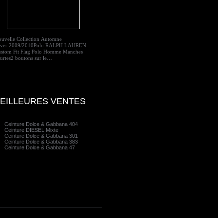
uvelle Collection Automne
iver 2009/2010Polo RALPH LAUREN
stom Fit Flag Polo Homme Manches
urtes2 boutons sur le…
EILLEURES VENTES
Ceinture Dolce & Gabbana 404
Ceinture DIESEL Mixte
Ceinture Dolce & Gabbana 301
Ceinture Dolce & Gabbana 383
Ceinture Dolce & Gabbana 47