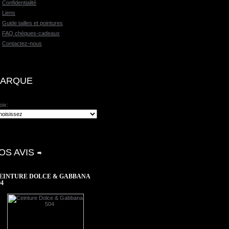
Confidentialité
Liens
Guide tailles et pointures
FAQ chèques-cadeaux
Contactez-nous
ARQUE
oix:
OS AVIS
EINTURE DOLCE & GABBANA
04