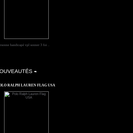
rsonne handicapé vpl sonner 3 foi ..
OUVEAUTÉS
OLO RALPH LAUREN FLAG USA