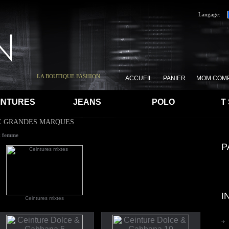
Langage:
LA BOUTIQUE FASHION
ACCUEIL
PANIER
MOM COM
INTURES
JEANS
POLO
T
E GRANDES MARQUES
& femme
P
I
Ceintures mixtes