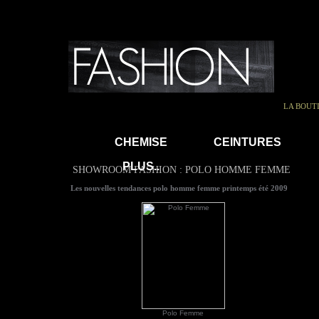
LA BOUT
CHEMISE
CEINTURES
PLUS..
SHOWROOM FASHION : POLO HOMME FEMME
Les nouvelles tendances polo homme femme printemps été 2009
Polo Femme