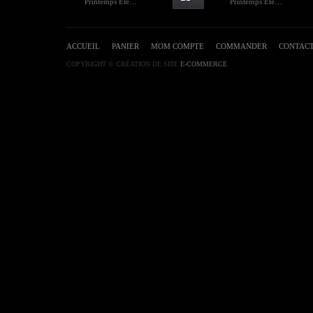
Printemps Eté…
Printemps Eté…
ACCUEIL
PANIER
MOM COMPTE
COMMANDER
CONTAC
COPYRIGHT © CRÉATION DE SITE
E-COMMERCE